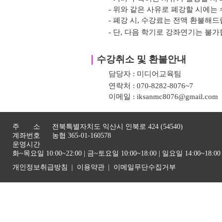
- 위와 같은 사유로 폐강할 시에는 
- 폐강 시, 수강료는 전액 환불해드
- 단, 다음 학기로 강좌연기는 불가
｜
수강취소 및 환불안내
담당자 : 미디어교육팀
연락처 : 070-8282-8076~7
이메일 : iksanmc8076@gmail.com
주 소
전북특별자치도 익산시 인북로 424 (54540)
계좌번호
농협 365-01-160578
운영시간
화~목요일 10:00~22:00 | 금~토요일 10:00~18:00 | 일요일 14:00~1
개인정보취급방침
이용약관
이메일무단수집거부