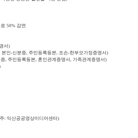
료 50% 감면
명서)
, 본인-신분증, 주민등록등본, 조손-한부모가정증명서)
분증, 주민등록등본, 혼인관계증명서, 가족관계증명서)
)
주
: 익산공공영상미디어센터)