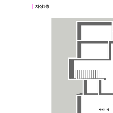
｜
지상1층