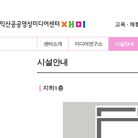
교육 · 체
센터소개
미디어연구소
시설안내
시설안내
｜
지하1층