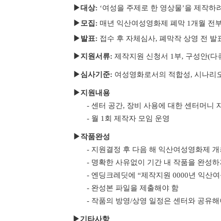
▶대상:
‘여성을 주제로 한 영상물’을 제작하려
▶
모집:
매년 익산여성영화제 폐막 1개월 전
▶
발표:
접수 후 자체심사, 폐막작 상영 전 발
▶
지원서류:
제작지원 신청서 1부, 구성안(다
▶
심사기준:
여성영화로서의 적합성,
시나리오
▶
지원내용
- 센터 공간, 장비 사용에 대한 센터머니 지
- 월 1회 제작자 모임 운영
▶
작품완성
- 지원결정 후 다음 해 익산여성영화제 개
- 명확한 사유없이 기간 내 작품을 완성
- 엔딩크레딧에 “제작지원 0000년 익산
- 완성본 파일을 제출해야 함
- 작품의 방영/상영 일정은 센터와 공유해
▶기타사항