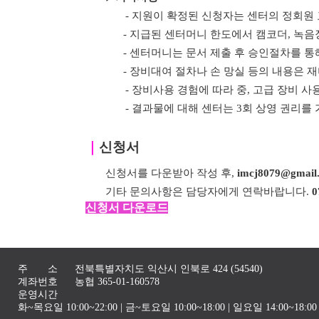
- 지원이 확정된 신청자는 센터의 정회원
- 지급된 센터머니 한도에서 캠코더, 녹음
- 센터머니는
문서 제출 후 승인절차를 통
- 장비대여 절차나 손 망실 등의 내용은
- 장비사용 경험에 따라 중, 고급 장비 사
- 결과물에 대해 센터는 3회 상영 권리를
｜
신청서
신청서를 다운받아 작성 후,
imcj8079@gmail
기타 문의사항은 담당자에게 연락바랍니다.
0
신청서 다운로드
주 소
전북특별자치도 익산시 인북로 424 (54540)
계좌번호
농협 365-01-160578
운영시간
화~목요일 10:00~22:00 | 금~토요일 10:00~18:00 | 일요일 14:00~1