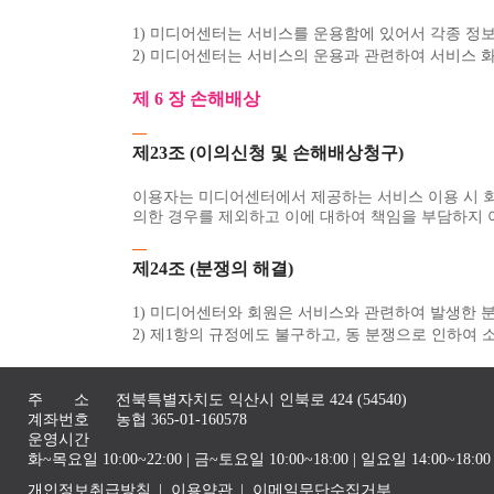
1) 미디어센터는 서비스를 운용함에 있어서 각종 정
2) 미디어센터는 서비스의 운용과 관련하여 서비스 화
제 6 장 손해배상
제23조 (이의신청 및 손해배상청구)
이용자는 미디어센터에서 제공하는 서비스 이용 시 
의한 경우를 제외하고 이에 대하여 책임을 부담하지 
제24조 (분쟁의 해결)
1) 미디어센터와 회원은 서비스와 관련하여 발생한 
2) 제1항의 규정에도 불구하고, 동 분쟁으로 인하여
주 소
전북특별자치도 익산시 인북로 424 (54540)
계좌번호
농협 365-01-160578
운영시간
화~목요일 10:00~22:00 | 금~토요일 10:00~18:00 | 일요일 14:00~1
개인정보취급방침
이용약관
이메일무단수집거부