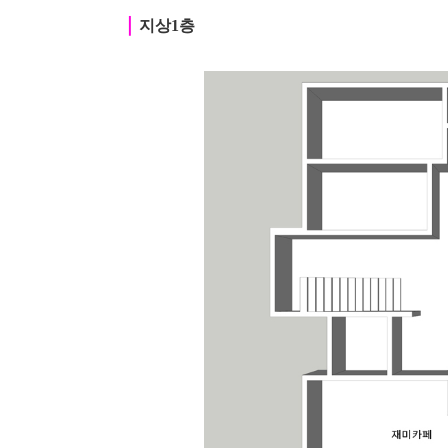
｜
지상1층