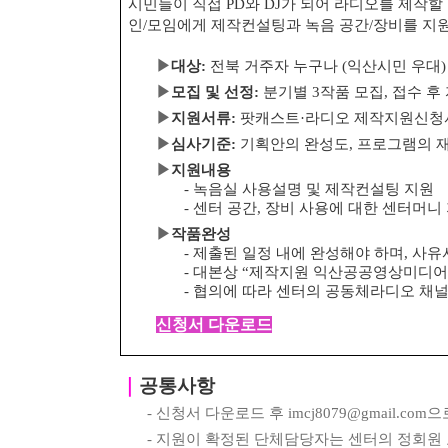
시민들이 직접
PD
와
DJ
가 되어 라디오를 제작할
인
/
모임에게 제작컨설팅과 녹음 공간
/
장비를 지
▶
대상
:
전북 거주자 누구나
(
익산시민 우대
)
▶
모집 및 선정
:
분기별
3
작품 모집
,
접수 후
▶
지원서류
:
팟캐스트
·
라디오 제작지원신
▶
심사기준
:
기획안의 완성도
,
프로그램의 
▶
지원내용
-
녹음실 사용설명 및 제작컨설팅 지원
-
센터 공간
,
장비 사용에 대한 센터머니
▶
작품완성
-
제출된 일정 내에 완성해야 하며
,
사유
-
대본상
“
제작지원 익산공공영상미디어
-
협의에 따라 센터의 공동체라디오 채
신청서 다운로드
｜
공통사항
-
신청서 다운로드 후
imcj8079@gmail.com
으
-
지원이 확정된 단체담당자는 센터의 정회원 