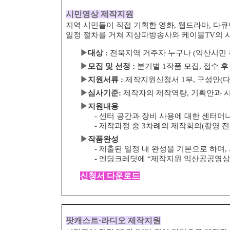
시민영상 제작지원
지역 시민들이 직접 기획한 영화, 웹드라마, 다
일정 절차를 거쳐 지상파방송사와 케이블
TV
의 
▶
대상
:
전북지역 거주자 누구나
(
익산시민 
▶
모집 및 선정
:
분기별
1
작품 모집
,
접수 후
▶
지원서류
:
제작지원신청서
1
부
,
구성안
(
▶
심사기준
:
제작자의 제작역량
,
기획안과 
▶
지원내용
-
센터 공간과 장비 사용에 대한 센터머
-
제작과정 중
3
차례의 제작회의
(
촬영 전
▶
작품완성
-
제출된 일정 내 완성을 기본으로 하며
,
-
엔딩크레딧에
“
제작지원 익산공공영상
신청서 다운로드
팟캐스트
·
라디오 제작지원