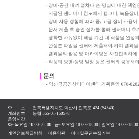
-
장비
·
공간 대여 절차나 손
·
망실에 대한 책임
-
지급된 센터머니 한도에서 캠코더
,
녹음장비
-
장비 사용 경험에 따라 중
,
고급 장비 사용이
-
문서 제출 후 승인 절차를 통해 센터머니 추
-
명확한 사유없이 해당 기간 내 작품을 완성
-
완성본 파일을 센터에 제출해야 하며 결과물
-
결과물의 활용 및 아카이빙은 사전협의하에
-
작품의 방영
/
상영 일정 등은 센터와 공유해야
｜
문의
-
익산공공영상미디어센터 기획운영
070-828
주 소
전북특별자치도 익산시 인북로 424 (54540)
계좌번호
농협 365-01-160578
운영시간
화~목요일 10:00~22:00 | 금~토요일 10:00~18:00 | 일요일 14:00~1
개인정보취급방침
이용약관
이메일무단수집거부