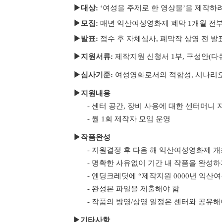
▶대상:
‘여성을 주제로 한 영상물’을 제작하려
▶
모집:
매년 익산여성영화제 폐막 1개월 전
▶
발표:
접수 후 자체심사, 폐막작 상영 전 발
▶
지원서류:
제작지원 신청서 1부, 구성안(다
▶
심사기준:
여성영화로서의 적합성,
시나리오
▶
지원내용
- 센터 공간, 장비 사용에 대한 센터머니 지
- 월 1회 제작자 모임 운영
▶
작품완성
- 지원결정 후 다음 해 익산여성영화제 개
- 명확한 사유없이 기간 내 작품을 완성
- 엔딩크레딧에 “제작지원 0000년 익산
- 완성본 파일을 제출해야 함
- 작품의 방영/상영 일정은 센터와 공유해
▶기타사항