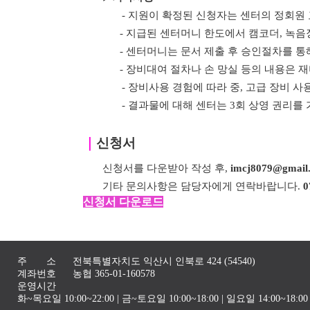
- 지원이 확정된 신청자는 센터의 정회원
- 지급된 센터머니 한도에서 캠코더, 녹음
- 센터머니는
문서 제출 후 승인절차를 통
- 장비대여 절차나 손 망실 등의 내용은
- 장비사용 경험에 따라 중, 고급 장비 사
- 결과물에 대해 센터는 3회 상영 권리를
｜
신청서
신청서를 다운받아 작성 후,
imcj8079@gmail
기타 문의사항은 담당자에게 연락바랍니다.
0
신청서 다운로드
주 소
전북특별자치도 익산시 인북로 424 (54540)
계좌번호
농협 365-01-160578
운영시간
화~목요일 10:00~22:00 | 금~토요일 10:00~18:00 | 일요일 14:00~1