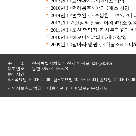
＊
2017년 I <보안관> 야외 4개소 상영
＊
2016년 I <덕혜옹주> 야외 3개소 상영
＊
2014년 I <변호인>, <수상한 그녀>, <
＊
2013년 I <7번방의 선물> 야외 4개소 상
＊
2011년 I <조선 명탐정: 각시투구꽃의 
＊
2010년 I <하모니> 야외 15개소 상영
＊
2009년
I
<날아라 펭귄>, <워낭소리> 야
주 소
전북특별자치도 익산시 인북로 424 (54540)
계좌번호
농협 365-01-160578
운영시간
화~목요일 10:00~22:00 | 금~토요일 10:00~18:00 | 일요일 14:00~1
개인정보취급방침
이용약관
이메일무단수집거부