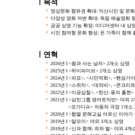
ㅣ
목적
＊
영상문화 향유권 확대: 익산시민 및 문
＊
다양성 영화 저변 확대: 독립
예술영화 등
·
＊
공공 상영 기능 확장: 미디어센터 내 상
＊
시민 참여형 문화 형성: 온 가족이 함께
ㅣ연혁
＊
2026년 I <왕과 사는 남자> 2개소 상영
＊
2025년 I <하이파이브> 2개소 상영
＊
2024년 I <파묘>, <시민덕희>, <핸섬
＊
2023년 I <스위치>, <대외비>, <콘크
＊
2022년 I <이공삼칠>, <한산: 용의 출현
＊
2021년 I <삼진그룹 영어토익반> 야외 
<모가디슈> 자동차 극장 1개소 
＊
2020년 I <함열 문해교실 어르신 이야기 +
＊
2019년 I <말모이> 야외 3개소 상영
＊
2018년 I <신과 함께: 죄와 벌> 야외 4개