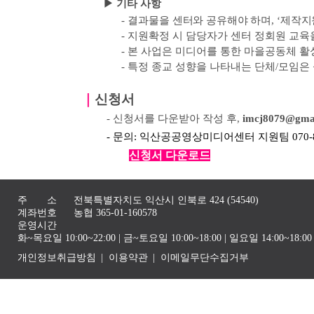
▶ 기타 사항
-
결과물을 센터와 공유해야 하며
, ‘
제작지
-
지원확정 시 담당자가 센터 정회원 교육
-
본 사업은 미디어를 통한 마을공동체 활
-
특정 종교 성향을 나타내는 단체
/
모임은
｜
신청서
- 신청서를 다운받아 작성 후,
imcj8079@gma
- 문의: 익산공공영상미디어센터 지원팀 070-82
신청서 다운로드
주 소
전북특별자치도 익산시 인북로 424 (54540)
계좌번호
농협 365-01-160578
운영시간
화~목요일 10:00~22:00 | 금~토요일 10:00~18:00 | 일요일 14:00~1
개인정보취급방침
이용약관
이메일무단수집거부