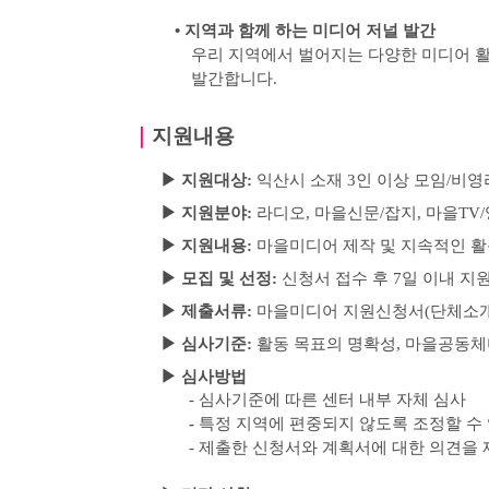
•
지역과 함께 하는 미디어 저널 발간
우리 지역에서 벌어지는 다양한 미디어 활
발간합니다
.
｜
지원내용
▶
지원대상
:
익산시 소재
3
인 이상 모임
/
비영
▶
지원분야
:
라디오
,
마을신문
/
잡지
,
마을
TV/
▶
지원내용:
마을미디어 제작 및 지속적인 활
▶
모집 및 선정
:
신청서 접수 후
7
일 이내 지
▶
제출서류
:
마을미디어 지원신청서
(
단체소
▶
심사기준
:
활동 목표의 명확성
,
마을공동체
▶
심사방법
-
심사기준에 따른 센터 내부 자체 심사
-
특정 지역에 편중되지 않도록 조정할 수
-
제출한 신청서와 계획서에 대한 의견을 