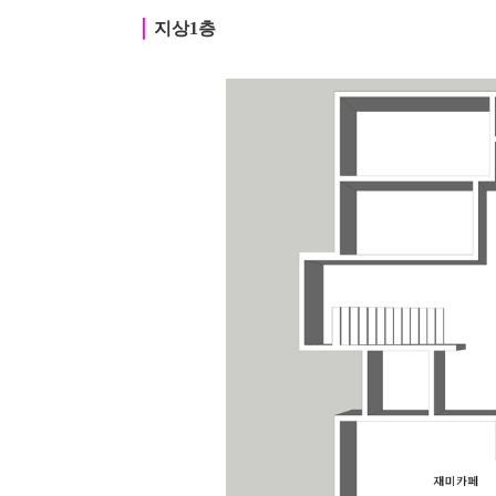
｜
지상1층