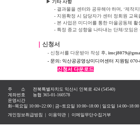
▶ 기타 사항
-
결과물을 센터와 공유해야 하며
, ‘
제작지
-
지원확정 시 담당자가 센터 정회원 교육
-
본 사업은 미디어를 통한 마을공동체 활
-
특정 종교 성향을 나타내는 단체
/
모임은
｜
신청서
- 신청서를 다운받아 작성 후,
imcj8079@gma
- 문의: 익산공공영상미디어센터 지원팀 070-82
신청서 다운로드
주 소
전북특별자치도 익산시 인북로 424 (54540)
계좌번호
농협 365-01-160578
운영시간
화~목요일 10:00~22:00 | 금~토요일 10:00~18:00 | 일요일 14:00~1
개인정보취급방침
이용약관
이메일무단수집거부