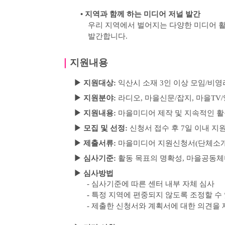
•
지역과 함께 하는 미디어 저널 발간
우리 지역에서 벌어지는 다양한 미디어 활
발간합니다
.
｜
지원내용
▶
지원대상
:
익산시 소재
3
인 이상 모임
/
비영
▶
지원분야
:
라디오
,
마을신문
/
잡지
,
마을
TV/
▶
지원내용:
마을미디어 제작 및 지속적인 활
▶
모집 및 선정
:
신청서 접수 후
7
일 이내 지
▶
제출서류
:
마을미디어 지원신청서
(
단체소
▶
심사기준
:
활동 목표의 명확성
,
마을공동체
▶
심사방법
-
심사기준에 따른 센터 내부 자체 심사
-
특정 지역에 편중되지 않도록 조정할 수
-
제출한 신청서와 계획서에 대한 의견을 