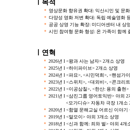
ㅣ
목적
＊
영상문화 향유권 확대: 익산시민 및 문
＊
다양성 영화 저변 확대: 독립
예술영화 등
·
＊
공공 상영 기능 확장: 미디어센터 내 상
＊
시민 참여형 문화 형성: 온 가족이 함께
ㅣ연혁
＊
2026년 I <왕과 사는 남자> 2개소 상영
＊
2025년 I <하이파이브> 2개소 상영
＊
2024년 I <파묘>, <시민덕희>, <핸섬
＊
2023년 I <스위치>, <대외비>, <콘크
＊
2022년 I <이공삼칠>, <한산: 용의 출현
＊
2021년 I <삼진그룹 영어토익반> 야외 
<모가디슈> 자동차 극장 1개소 
＊
2020년 I <함열 문해교실 어르신 이야기 +
＊
2019년 I <말모이> 야외 3개소 상영
＊
2018년 I <신과 함께: 죄와 벌> 야외 4개