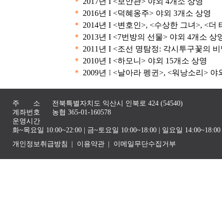
＊
2017년 I <보안관> 야외 4개소 상영
＊
2016년 I <덕혜옹주> 야외 3개소 상영
＊
2014년 I <변호인>, <수상한 그녀>, <
＊
2013년 I <7번방의 선물> 야외 4개소 상
＊
2011년 I <조선 명탐정: 각시투구꽃의 
＊
2010년 I <하모니> 야외 15개소 상영
＊
2009년
I
<날아라 펭귄>, <워낭소리> 야
주 소
전북특별자치도 익산시 인북로 424 (54540)
계좌번호
농협 365-01-160578
운영시간
화~목요일 10:00~22:00 | 금~토요일 10:00~18:00 | 일요일 14:00~1
개인정보취급방침
이용약관
이메일무단수집거부