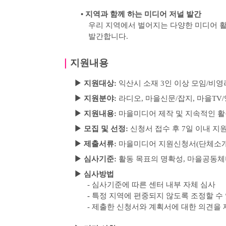
•
지역과 함께 하는 미디어 저널 발간
우리 지역에서 벌어지는 다양한 미디어 활
발간합니다
.
｜
지원내용
▶
지원대상
:
익산시 소재
3
인 이상 모임
/
비영
▶
지원분야
:
라디오
,
마을신문
/
잡지
,
마을
TV/
▶
지원내용:
마을미디어 제작 및 지속적인 활
▶
모집 및 선정
:
신청서 접수 후
7
일 이내 지
▶
제출서류
:
마을미디어 지원신청서
(
단체소
▶
심사기준
:
활동 목표의 명확성
,
마을공동체
▶
심사방법
-
심사기준에 따른 센터 내부 자체 심사
-
특정 지역에 편중되지 않도록 조정할 수
-
제출한 신청서와 계획서에 대한 의견을 