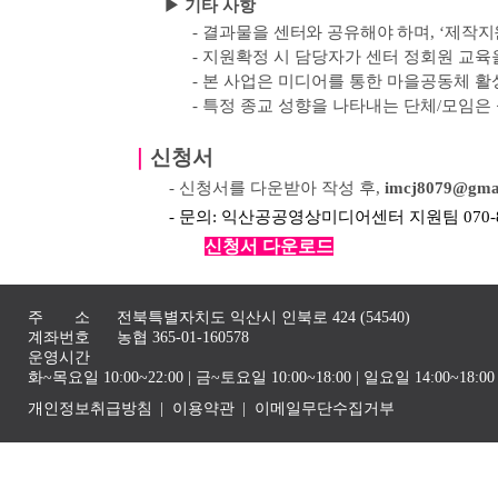
▶ 기타 사항
-
결과물을 센터와 공유해야 하며
, ‘
제작지
-
지원확정 시 담당자가 센터 정회원 교육
-
본 사업은 미디어를 통한 마을공동체 활
-
특정 종교 성향을 나타내는 단체
/
모임은
｜
신청서
- 신청서를 다운받아 작성 후,
imcj8079@gma
- 문의: 익산공공영상미디어센터 지원팀 070-82
신청서 다운로드
주 소
전북특별자치도 익산시 인북로 424 (54540)
계좌번호
농협 365-01-160578
운영시간
화~목요일 10:00~22:00 | 금~토요일 10:00~18:00 | 일요일 14:00~1
개인정보취급방침
이용약관
이메일무단수집거부