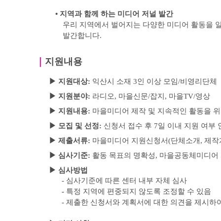
•
지역과 함께 하는 미디어 저널 발간
우리 지역에서 벌어지는 다양한 미디어 활동을 
발간합니다
.
｜
지원내용
▶
지원대상
:
익산시 소재
3
인 이상 모임
/
비영리단체
▶
지원분야
:
라디오
,
마을신문
/
잡지
,
마을
TV/
영상
▶
지원내용:
마을미디어 제작 및 지속적인 활동을 위
▶
모집 및 선정
:
신청서 접수 후
7
일 이내 지원 여부 
▶
제출서류
:
마을미디어 지원신청서
(
단체소개
,
제작
▶
심사기준
:
활동 목표의 명확성
,
마을공동체미디어 
▶
심사방법
-
심사기준에 따른 센터 내부 자체 심사
-
특정 지역에 편중되지 않도록 조정할 수 있음
-
제출한 신청서와 계획서에 대한 의견을 제시하여