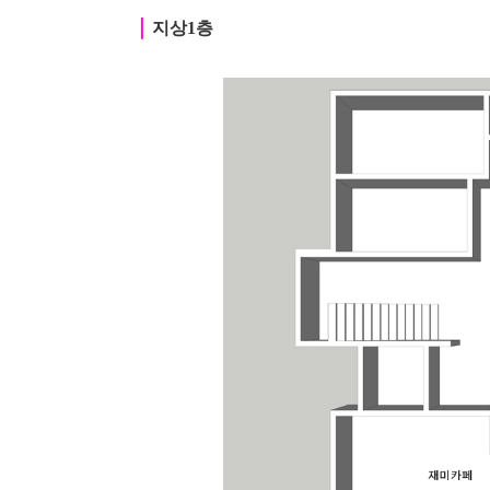
｜
지상1층