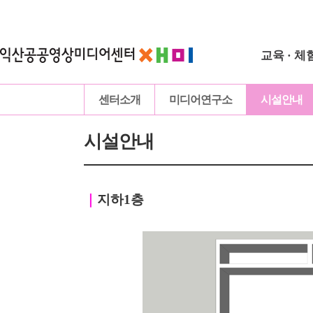
교육 · 체
센터소개
미디어연구소
시설안내
시설안내
｜
지하1층