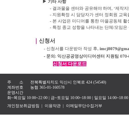
▶ 기타 사항
-
결과물을 센터와 공유해야 하며
, ‘
제작지
-
지원확정 시 담당자가 센터 정회원 교육
-
본 사업은 미디어를 통한 마을공동체 활
-
특정 종교 성향을 나타내는 단체
/
모임은
｜
신청서
- 신청서를 다운받아 작성 후,
imcj8079@gma
- 문의: 익산공공영상미디어센터 지원팀 070-82
신청서 다운로드
주 소
전북특별자치도 익산시 인북로 424 (54540)
계좌번호
농협 365-01-160578
운영시간
화~목요일 10:00~22:00 | 금~토요일 10:00~18:00 | 일요일 14:00~1
개인정보취급방침
이용약관
이메일무단수집거부