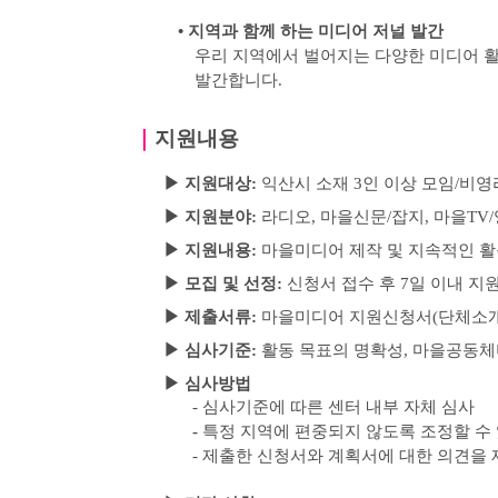
•
지역과 함께 하는 미디어 저널 발간
우리 지역에서 벌어지는 다양한 미디어 활
발간합니다
.
｜
지원내용
▶
지원대상
:
익산시 소재
3
인 이상 모임
/
비영
▶
지원분야
:
라디오
,
마을신문
/
잡지
,
마을
TV/
▶
지원내용:
마을미디어 제작 및 지속적인 활
▶
모집 및 선정
:
신청서 접수 후
7
일 이내 지
▶
제출서류
:
마을미디어 지원신청서
(
단체소
▶
심사기준
:
활동 목표의 명확성
,
마을공동체
▶
심사방법
-
심사기준에 따른 센터 내부 자체 심사
-
특정 지역에 편중되지 않도록 조정할 수
-
제출한 신청서와 계획서에 대한 의견을 