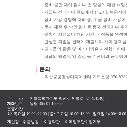
-
장비
·
공간 대여 절차나 손
·
망실에 대한 책임
-
지급된 센터머니 한도에서 캠코더
,
녹음장비
-
장비 사용 경험에 따라 중
,
고급 장비 사용이
-
문서 제출 후 승인 절차를 통해 센터머니 추
-
명확한 사유없이 해당 기간 내 작품을 완성
-
완성본 파일을 센터에 제출해야 하며 결과물
-
결과물의 활용 및 아카이빙은 사전협의하에
-
작품의 방영
/
상영 일정 등은 센터와 공유해야
｜
문의
-
익산공공영상미디어센터 기획운영
070-828
주 소
전북특별자치도 익산시 인북로 424 (54540)
계좌번호
농협 365-01-160578
운영시간
화~목요일 10:00~22:00 | 금~토요일 10:00~18:00 | 일요일 14:00~1
개인정보취급방침
이용약관
이메일무단수집거부