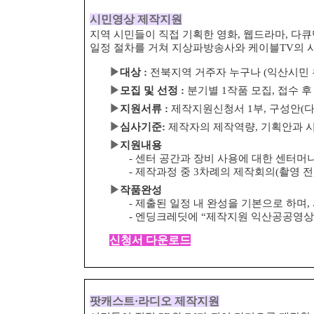
시민영상 제작지원
지역 시민들이 직접 기획한 영화, 웹드라마, 다
일정 절차를 거쳐 지상파방송사와 케이블
TV
의 
▶
대상
:
전북지역 거주자 누구나
(
익산시민 
▶
모집 및 선정
:
분기별
1
작품 모집
,
접수 후
▶
지원서류
:
제작지원신청서
1
부
,
구성안
(
▶
심사기준
:
제작자의 제작역량
,
기획안과 
▶
지원내용
-
센터 공간과 장비 사용에 대한 센터머
-
제작과정 중
3
차례의 제작회의
(
촬영 전
▶
작품완성
-
제출된 일정 내 완성을 기본으로 하며
,
-
엔딩크레딧에
“
제작지원 익산공공영상
신청서 다운로드
팟캐스트
·
라디오 제작지원