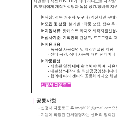
시민들이 직접
PD
와
DJ
가 되어 라디오를 제작할
인
/
모임에게 제작컨설팅과 녹음 공간
/
장비를 지
▶
대상
:
전북 거주자 누구나
(
익산시민 우대
)
▶
모집 및 선정
:
분기별
3
작품 모집
,
접수 후
▶
지원서류
:
팟캐스트
·
라디오 제작지원신
▶
심사기준
:
기획안의 완성도
,
프로그램의 
▶
지원내용
-
녹음실 사용설명 및 제작컨설팅 지원
-
센터 공간
,
장비 사용에 대한 센터머니
▶
작품완성
-
제출된 일정 내에 완성해야 하며
,
사유
-
대본상
“
제작지원 익산공공영상미디어
-
협의에 따라 센터의 공동체라디오 채
신청서 다운로드
｜
공통사항
-
신청서 다운로드 후
imcj8079@gmail.com
으
-
지원이 확정된 단체담당자는 센터의 정회원 