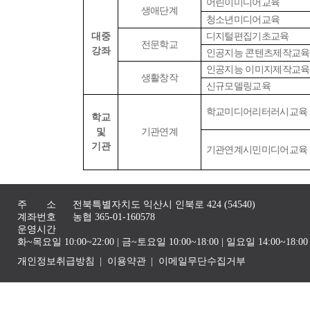
어린이미디어교육
생애단계
청소년미디어교육
대중
디지털편집기초교육
전문학교
강좌
인공지능 콘텐츠제작교육
인공지능 이미지제작교육
생활창작
신규모델링교육
학교미디어리터러시교육
학교
및
기관연계
기관
기관연계시민미디어교육
주 소
전북특별자치도 익산시 인북로 424 (54540)
계좌번호
농협 365-01-160578
운영시간
화~목요일 10:00~22:00 | 금~토요일 10:00~18:00 | 일요일 14:00~1
개인정보취급방침
이용약관
이메일무단수집거부