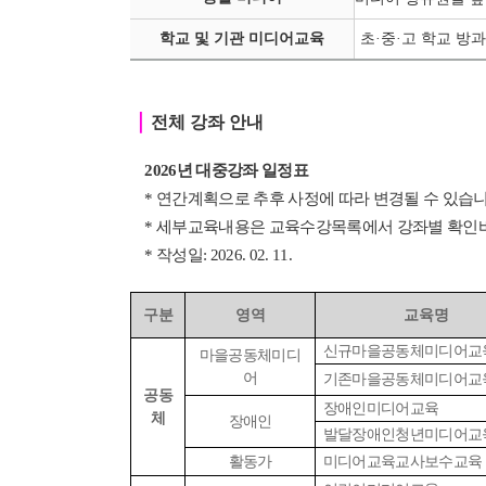
학교 및 기관 미디어교육
초·중
·
고 학교 방과
｜
전체 강좌 안내
2026년 대중강좌 일정표
* 연간계획으로 추후 사정에 따라 변경될 수 있습니
* 세부교육내용은 교육수강목록에서 강좌별 확인
* 작성일: 2026. 02. 11.
구분
영역
교육명
신규마을공동체미디어교
마을공동체미디
어
기존마을공동체미디어교
공동
장애인미디어교육
체
장애인
발달장애인청년미디어교
활동가
미디어교육교사보수교육