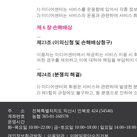
1) 미디어센터는 서비스를 운용함에 있어서 각종 정
2) 미디어센터는 서비스의 운용과 관련하여 서비스 화
제 6 장 손해배상
제23조 (이의신청 및 손해배상청구)
이용자는 미디어센터에서 제공하는 서비스 이용 시 
의한 경우를 제외하고 이에 대하여 책임을 부담하지 
제24조 (분쟁의 해결)
1) 미디어센터와 회원은 서비스와 관련하여 발생한 
2) 제1항의 규정에도 불구하고, 동 분쟁으로 인하여
주 소
전북특별자치도 익산시 인북로 424 (54540)
계좌번호
농협 365-01-160578
운영시간
화~목요일 10:00~22:00 | 금~토요일 10:00~18:00 | 일요일 14:00~1
개인정보취급방침
이용약관
이메일무단수집거부