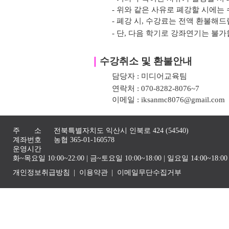
- 위와 같은 사유로 폐강할 시에는 
- 폐강 시, 수강료는 전액 환불해드
- 단, 다음 학기로 강좌연기는 불가
｜
수강취소 및 환불안내
담당자 : 미디어교육팀
연락처 : 070-8282-8076~7
이메일 : iksanmc8076@gmail.com
주 소
전북특별자치도 익산시 인북로 424 (54540)
계좌번호
농협 365-01-160578
운영시간
화~목요일 10:00~22:00 | 금~토요일 10:00~18:00 | 일요일 14:00~1
개인정보취급방침
이용약관
이메일무단수집거부