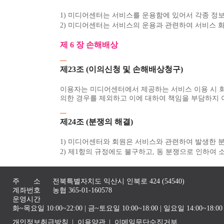
1) 미디어센터는 서비스를 운용함에 있어서 각종 정
2) 미디어센터는 서비스의 운용과 관련하여 서비스 화
제 6 장 손해배상
제23조 (이의신청 및 손해배상청구)
이용자는 미디어센터에서 제공하는 서비스 이용 시 
의한 경우를 제외하고 이에 대하여 책임을 부담하지 
제24조 (분쟁의 해결)
1) 미디어센터와 회원은 서비스와 관련하여 발생한 
2) 제1항의 규정에도 불구하고, 동 분쟁으로 인하여
주 소
전북특별자치도 익산시 인북로 424 (54540)
계좌번호
농협 365-01-160578
운영시간
화~목요일 10:00~22:00 | 금~토요일 10:00~18:00 | 일요일 14:00~1
개인정보취급방침
이용약관
이메일무단수집거부