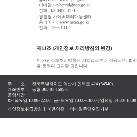
이메일 : cybercid@spo.go.kr
전화 : 02-3480-3571
경찰청 사이버테러대응센터
홈페이지 : www.netan.go.kr
전화 : 1566-0112
제11조 (개인정보 처리방침의 변경)
이 개인정보처리방침은 시행일로부터 적용되며, 법령 
을 통하여 고지할 것입니다.
주 소
전북특별자치도 익산시 인북로 424 (54540)
계좌번호
농협 365-01-160578
운영시간
화~목요일 10:00~22:00 | 금~토요일 10:00~18:00 | 일요일 14:00~1
개인정보취급방침
이용약관
이메일무단수집거부