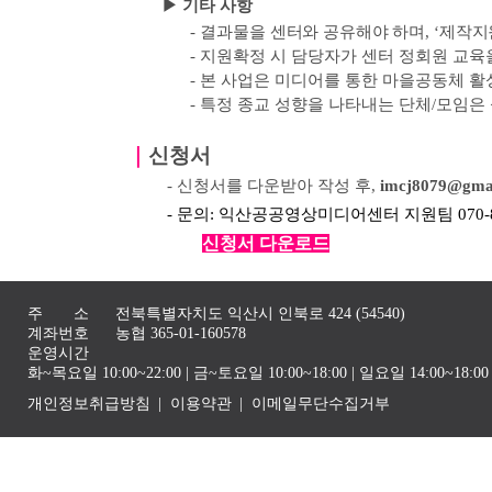
▶ 기타 사항
-
결과물을 센터와 공유해야 하며
, ‘
제작지
-
지원확정 시 담당자가 센터 정회원 교육
-
본 사업은 미디어를 통한 마을공동체 활
-
특정 종교 성향을 나타내는 단체
/
모임은
｜
신청서
- 신청서를 다운받아 작성 후,
imcj8079@gma
- 문의: 익산공공영상미디어센터 지원팀 070-82
신청서 다운로드
주 소
전북특별자치도 익산시 인북로 424 (54540)
계좌번호
농협 365-01-160578
운영시간
화~목요일 10:00~22:00 | 금~토요일 10:00~18:00 | 일요일 14:00~1
개인정보취급방침
이용약관
이메일무단수집거부