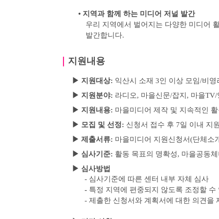
•
지역과 함께 하는 미디어 저널 발간
우리 지역에서 벌어지는 다양한 미디어 활
발간합니다
.
｜
지원내용
▶
지원대상
:
익산시 소재
3
인 이상 모임
/
비영
▶
지원분야
:
라디오
,
마을신문
/
잡지
,
마을
TV/
▶
지원내용:
마을미디어 제작 및 지속적인 활
▶
모집 및 선정
:
신청서 접수 후
7
일 이내 지
▶
제출서류
:
마을미디어 지원신청서
(
단체소
▶
심사기준
:
활동 목표의 명확성
,
마을공동체
▶
심사방법
-
심사기준에 따른 센터 내부 자체 심사
-
특정 지역에 편중되지 않도록 조정할 수
-
제출한 신청서와 계획서에 대한 의견을 