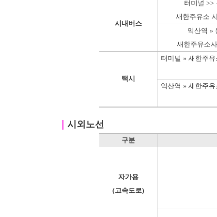
터미널 >>
새한주유소 사
시내버스
익산역 »
새한주유소사
터미널 » 새한주
택시
익산역 » 새한주
｜
시외노선
구분
자가용
(고속도로)