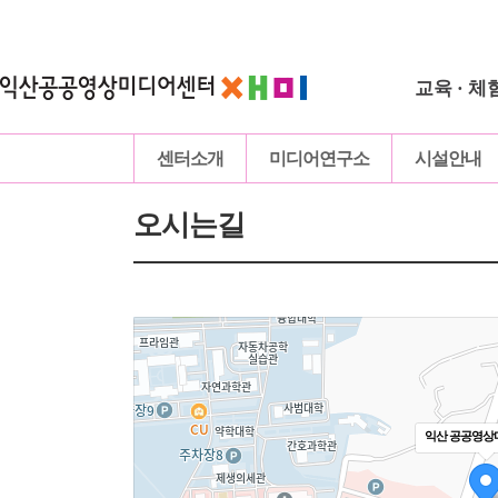
교육 · 체
센터소개
미디어연구소
시설안내
오시는길
익산 공공영상