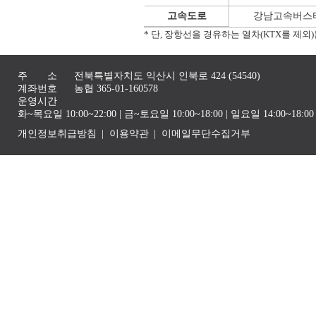
고속도로
강남고속버스터
* 단, 장항선을 경유하는 열차(KTX를 제
주 소
전북특별자치도 익산시 인북로 424 (54540)
계좌번호
농협 365-01-160578
운영시간
화~목요일 10:00~22:00 | 금~토요일 10:00~18:00 | 일요일 14:00~1
개인정보취급방침
이용약관
이메일무단수집거부