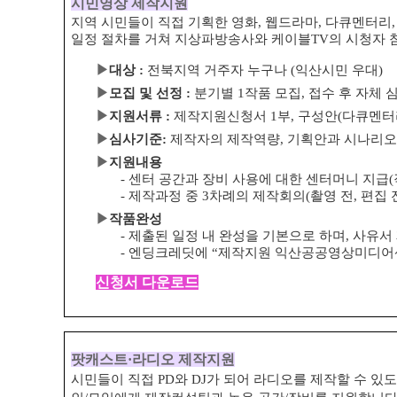
시민영상 제작지원
지역 시민들이 직접 기획한 영화, 웹드라마, 다큐멘터리
일정 절차를 거쳐 지상파방송사와 케이블
TV
의 시청자 
▶
대상
:
전북지역 거주자 누구나
(
익산시민 우대
)
▶
모집 및 선정
:
분기별
1
작품 모집
,
접수 후 자체 
▶
지원서류
:
제작지원신청서
1
부
,
구성안
(
다큐멘터
▶
심사기준
:
제작자의 제작역량
,
기획안과 시나리오
▶
지원내용
-
센터 공간과 장비 사용에 대한 센터머니 지급
(
-
제작과정 중
3
차례의 제작회의
(
촬영 전
,
편집 
▶
작품완성
-
제출된 일정 내 완성을 기본으로 하며
,
사유서
-
엔딩크레딧에
“
제작지원 익산공공영상미디어
신청서 다운로드
팟캐스트
·
라디오 제작지원
시민들이 직접
PD
와
DJ
가 되어 라디오를 제작할 수 있