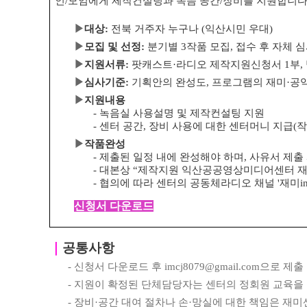
인
/
모임에게 제작컨설팅과 녹음 공간
/
장비를 지원합니다
▶
대상
:
전북 거주자 누구나
(
익산시민 우대
)
▶
모집 및 선정
:
분기별
3
작품 모집
,
접수 후 자체 
▶
지원서류
:
팟캐스트
·
라디오 제작지원신청서
1
부
,
▶
심사기준
:
기획안의 완성도
,
프로그램의 재미
·
공
▶
지원내용
-
녹음실 사용설명 및 제작컨설팅 지원
-
센터 공간
,
장비 사용에 대한 센터머니 지급
(
작
▶
작품완성
-
제출된 일정 내에 완성해야 하며
,
사유서 제출
-
대본상
“
제작지원 익산공공영상미디어센터 
-
협의에 따라 센터의 공동체라디오 채널
'
재미
i
신청서 다운로드
｜
공통사항
-
신청서 다운로드 후
imcj8079@gmail.com
으로 제출
-
지원이 확정된 단체담당자는 센터의 정회원 교육을
-
장비
·
공간 대여 절차나 손
·
망실에 대한 책임은 재미