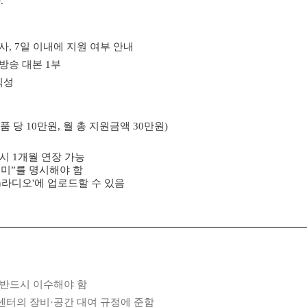
.
심사
, 7
일 이내에 지원 여부 안내
방송 대본
1
부
익성
품 당
10
만원
,
월 총 지원금액
30
만원
)
 시
1
개월 연장 가능
재미
”
를 명시해야 함
n
라디오
'
에 업로드할 수 있음
 반드시 이수해야 함
센터의 장비
·
공간 대여 규정에 준함