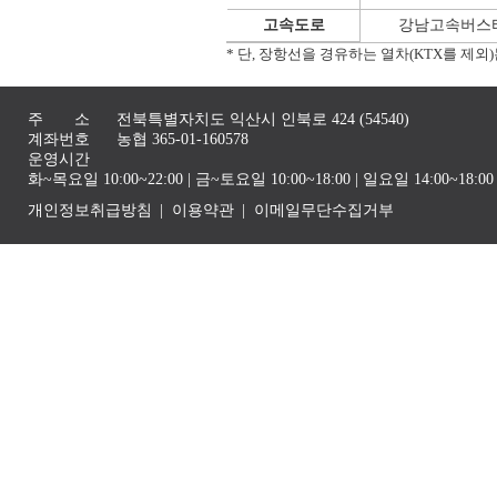
고속도로
강남고속버스터
* 단, 장항선을 경유하는 열차(KTX를 제
주 소
전북특별자치도 익산시 인북로 424 (54540)
계좌번호
농협 365-01-160578
운영시간
화~목요일 10:00~22:00 | 금~토요일 10:00~18:00 | 일요일 14:00~1
개인정보취급방침
이용약관
이메일무단수집거부