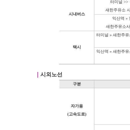
터미널 >>
새한주유소 사
시내버스
익산역 »
새한주유소사
터미널 » 새한주
택시
익산역 » 새한주
｜
시외노선
구분
자가용
(고속도로)