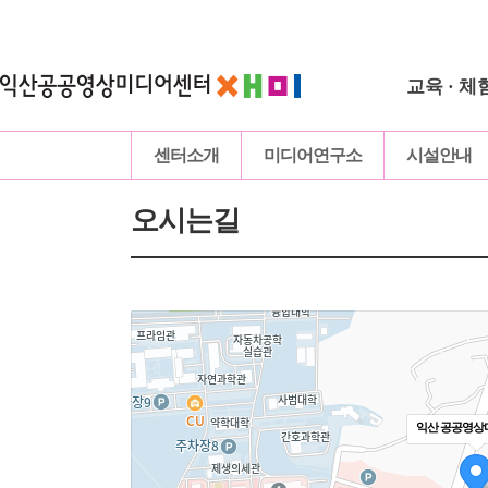
교육 · 체
센터소개
미디어연구소
시설안내
오시는길
익산 공공영상