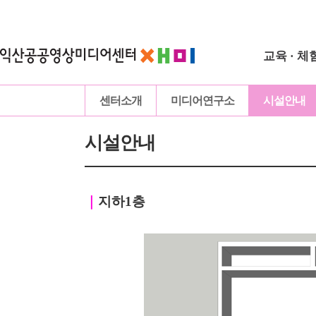
교육 · 체
센터소개
미디어연구소
시설안내
시설안내
｜
지하1층