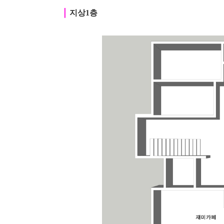
｜
지상1층