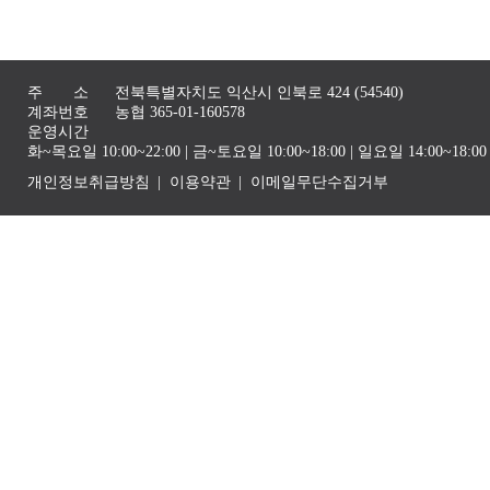
주 소
전북특별자치도 익산시 인북로 424 (54540)
계좌번호
농협 365-01-160578
운영시간
화~목요일 10:00~22:00 | 금~토요일 10:00~18:00 | 일요일 14:00~1
개인정보취급방침
이용약관
이메일무단수집거부