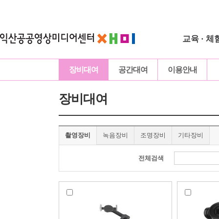
교육 · 체
장비대여
공간대여
이용안내
장비대여
촬영장비
녹음장비
조명장비
기타장비
전체검색