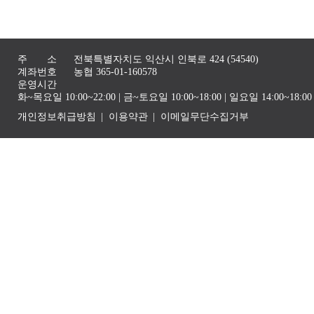
주 소
전북특별자치도 익산시 인북로 424 (54540)
계좌번호
농협 365-01-160578
운영시간
화~목요일 10:00~22:00 | 금~토요일 10:00~18:00 | 일요일 14:00~1
개인정보취급방침
이용약관
이메일무단수집거부