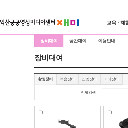
교육 · 체
장비대여
공간대여
이용안내
장비대여
촬영장비
녹음장비
조명장비
기타장비
전체검색