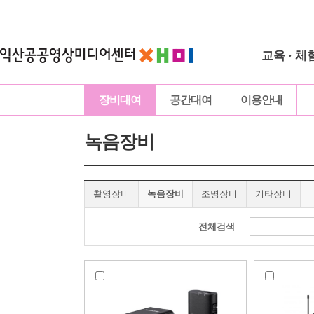
교육 · 체
장비대여
공간대여
이용안내
녹음장비
촬영장비
녹음장비
조명장비
기타장비
전체검색