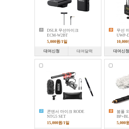
DSLR 무선마이크
무선 마
ECM-W2BT
UWP-D
5,000원/1일
10,00
대여신청
대여달력
대여신
콘덴서 마이크 RODE
붐폴 외
NTG5 SET
BP+BL
15,000원/1일
5,000