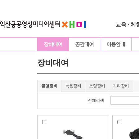
교육 · 체
장비대여
공간대여
이용안내
장비대여
촬영장비
녹음장비
조명장비
기타장비
전체검색