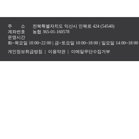
주 소
전북특별자치도 익산시 인북로 424 (54540)
계좌번호
농협 365-01-160578
운영시간
화~목요일 10:00~22:00 | 금~토요일 10:00~18:00 | 일요일 14:00~1
개인정보취급방침
이용약관
이메일무단수집거부