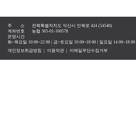
주 소
전북특별자치도 익산시 인북로 424 (54540)
계좌번호
농협 365-01-160578
운영시간
화~목요일 10:00~22:00 | 금~토요일 10:00~18:00 | 일요일 14:00~1
개인정보취급방침
이용약관
이메일무단수집거부