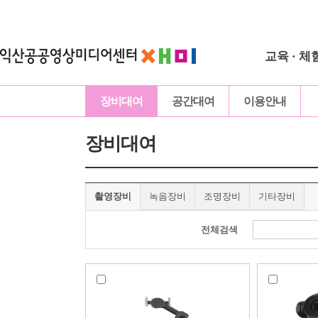
교육 · 체
장비대여
공간대여
이용안내
장비대여
촬영장비
녹음장비
조명장비
기타장비
전체검색