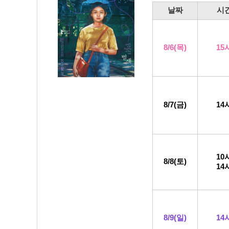
날
짜
시
8/6
(목
)
15
8/7(금)
14
10
8/8
(토)
14
8/9
(일)
14