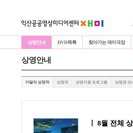
상영안내
DVD목록
찾아가는 재미극장
상영안내
이달의 상영작
상영작
상영지원 프로그램
상영관 안
ㅣ
8월 전체 