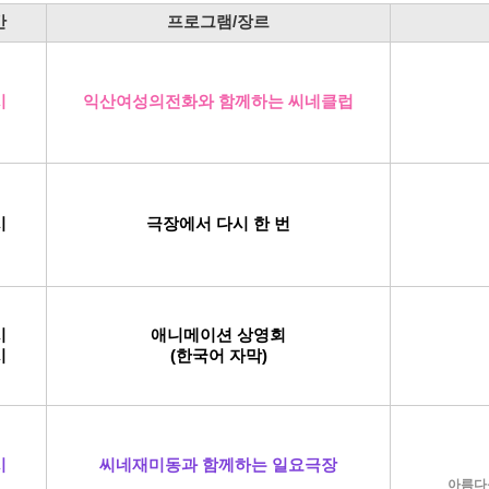
간
프로그램/장르
시
익산여성의전화와 함께하는
씨네클럽
시
극장에서 다시 한 번
시
애니메이션 상영회
시
(한국어 자막)
시
씨네재미동과 함께하는 일요극장
아름다