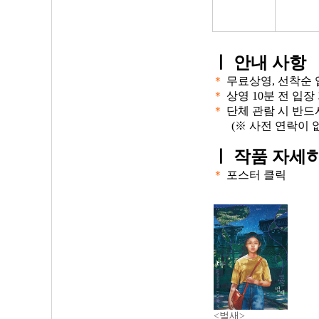
ㅣ
안내 사항
＊
무료상영, 선착순 
＊
상영 10분 전 입장
＊
단체 관람 시 반드
(※ 사전 연락이 
ㅣ
작품 자세히
＊
포스터 클릭
<벌새>