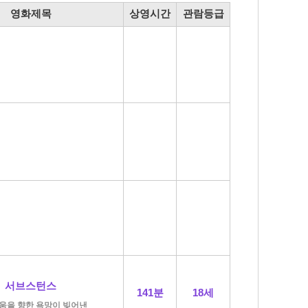
영화제목
상영시간
관람등급
서브스턴스
141분
18세
움을 향한 욕망이 빚어낸