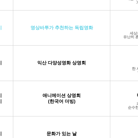
시
영상바투가 추천하는 독립영화
세상
유난히 흔
시
익산 다양성영화 상영회
한 
시
애니메이션 상영회
시
(한국어
더빙)
순수한
시
문화
가 있는 날