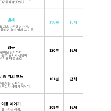
가장 충격적인 변신
벌새
138분
15세
을 처음 마주했던 순간,
들리던 열네 살의 그 여름.
영웅
120분
15세
광복을 맞기까지,
사람의 용기와 신념이
역사를 바꾼 순간.
벼랑 위의 포뇨
101분
전체
파도처럼 반짝이는
 우정과 사랑의 이야기.
여름 이야기
109분
15세
끝나가는 여름,