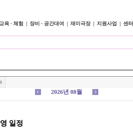
교육 · 체험
장비 · 공간대여
재미극장
지원사업
센
내
2026년 08월
상영 일정