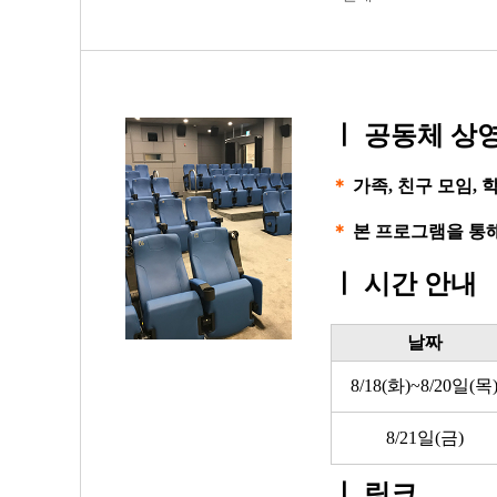
ㅣ
공동체 상영
＊
가족, 친구 모임,
＊
본 프로그램을 통해
ㅣ
시간 안내
날짜
8/18(화)~8/20일(목
8/21일(금)
ㅣ
링크