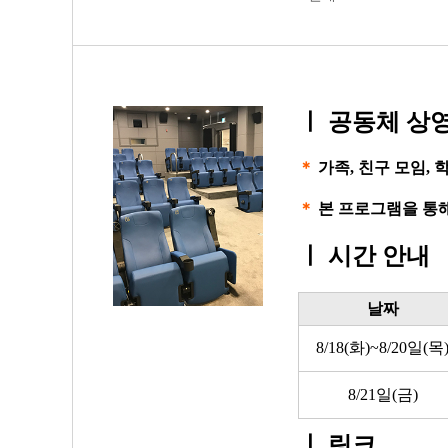
ㅣ
공동체 상영
＊
가족, 친구 모임,
＊
본 프로그램을 통해
ㅣ
시간 안내
날짜
8/18(화)~8/20일(목
8/21일(금)
ㅣ
링크