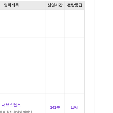
영화제목
상영시간
관람등급
서브스턴스
141분
18세
움을 향한 욕망이 빚어낸