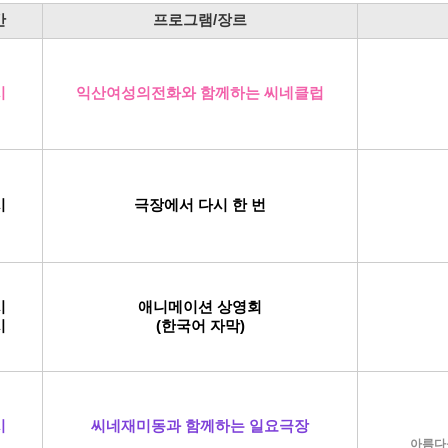
간
프로그램/장르
시
익산여성의전화와 함께하는
씨네클럽
시
극장에서 다시 한 번
시
애니메이션 상영회
시
(한국어 자막)
시
씨네재미동과 함께하는 일요극장
아름다