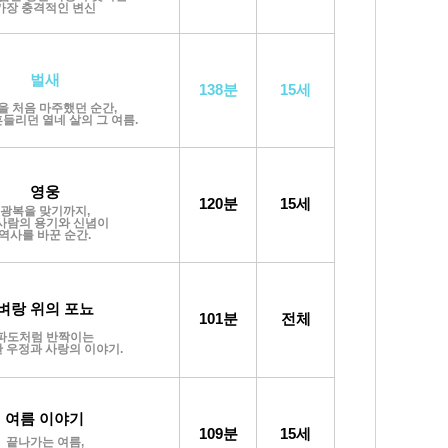
가장 충격적인 변신
벌새
138분
15세
을 처음 마주했던 순간,
들리던 열네 살의 그 여름.
영웅
120분
15세
광복을 맞기까지,
사람의 용기와 신념이
역사를 바꾼 순간.
벼랑 위의 포뇨
101분
전체
파도처럼 반짝이는
 우정과 사랑의 이야기.
여름 이야기
109분
15세
끝나가는 여름,