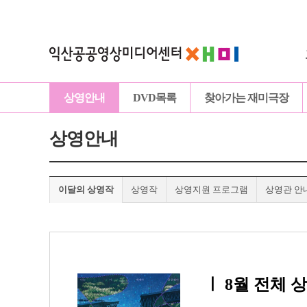
상영안내
DVD목록
찾아가는 재미극장
상영안내
이달의 상영작
상영작
상영지원 프로그램
상영관 안
ㅣ
8월 전체 