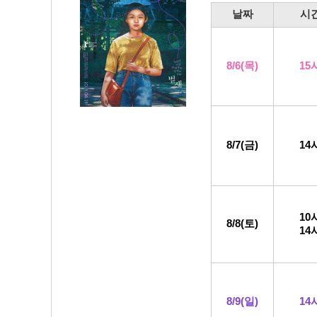
날
짜
시
8/6
(목
)
15
8/7(금)
14
10
8/8
(토)
14
8/9
(일)
14