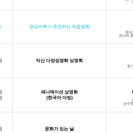
시
영상바투가 추천하는 독립영화
세상
유난히 흔
시
익산 다양성영화 상영회
한 
시
애니메이션 상영회
시
(한국어
더빙)
순수한
시
문화
가 있는 날