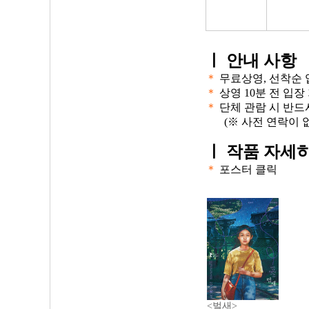
ㅣ
안내 사항
＊
무료상영, 선착순 
＊
상영 10분 전 입장
＊
단체 관람 시 반드
(※ 사전 연락이 
ㅣ
작품 자세히
＊
포스터 클릭
<벌새>