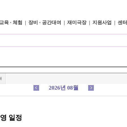
교육 · 체험
장비 · 공간대여
재미극장
지원사업
센
내
2026년 08월
상영 일정