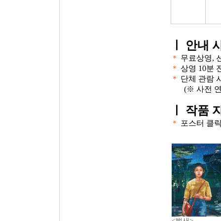
ㅣ
안내 
＊
무료상영, 
＊
상영 10분
＊
단체 관람 
(※ 사전 
ㅣ
작품 
＊
포스터 클
<벌새>