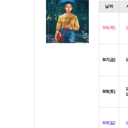
날
짜
8/6
(목
)
8/7(금)
8/8
(토)
8/9
(일)