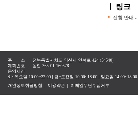
ㅣ
링크
＊
신청 안내 -
주 소
전북특별자치도 익산시 인북로 424 (54540)
계좌번호
농협 365-01-160578
운영시간
화~목요일 10:00~22:00 | 금~토요일 10:00~18:00 | 일요일 14:00~1
개인정보취급방침
이용약관
이메일무단수집거부