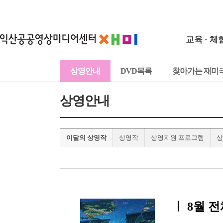
교육 · 체
상영안내
DVD목록
찾아가는 재미
상영안내
이달의 상영작
상영작
상영지원 프로그램
상
ㅣ
8월 전