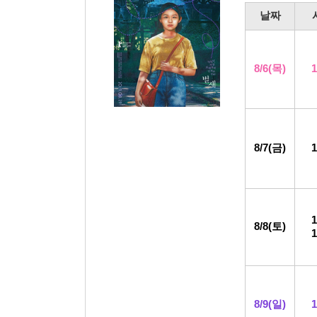
날
짜
8/6
(목
)
8/7(금)
8/8
(토)
8/9
(일)