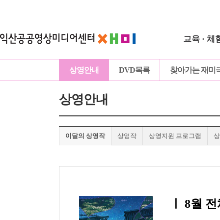
교육 · 체
상영안내
DVD목록
찾아가는 재미
상영안내
이달의 상영작
상영작
상영지원 프로그램
상
ㅣ
8월 전