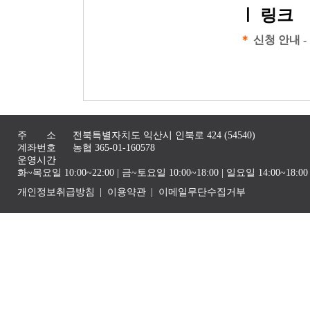
ㅣ
링크
＊
신청 안내 -
주 소
전북특별자치도 익산시 인북로 424 (54540)
계좌번호
농협 365-01-160578
운영시간
화~목요일 10:00~22:00 | 금~토요일 10:00~18:00 | 일요일 14:00~1
개인정보취급방침
이용약관
이메일무단수집거부