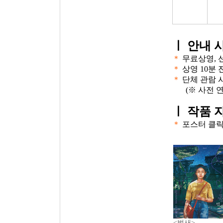
ㅣ
안내 
＊
무료상영, 
＊
상영 10분
＊
단체 관람 
(※ 사전 
ㅣ
작품 
＊
포스터 클
<벌새>