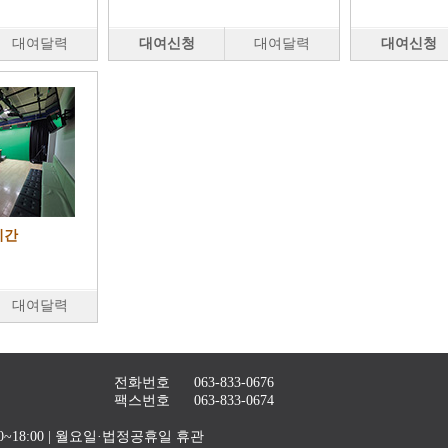
대여달력
대여신청
대여달력
대여신청
시간
대여달력
전화번호
063-833-0676
팩스번호
063-833-0674
4:00~18:00 | 월요일·법정공휴일 휴관