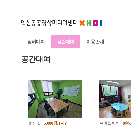
장비대여
공간대여
이용안내
공간대여
회의실
5,000원/1시간
유아놀이방
0원