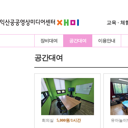
교육 · 체
장비대여
공간대여
이용안내
공간대여
회의실
5,000원/1시간
유아놀이