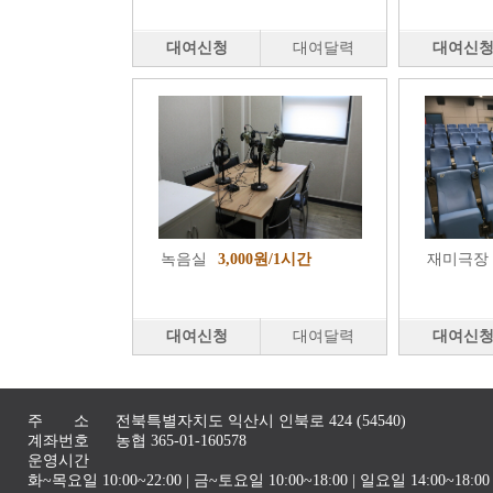
대여신청
대여달력
대여신
녹음실
3,000원/1시간
재미극장
대여신청
대여달력
대여신
주 소
전북특별자치도 익산시 인북로 424 (54540)
계좌번호
농협 365-01-160578
운영시간
화~목요일 10:00~22:00 | 금~토요일 10:00~18:00 | 일요일 14:00~1