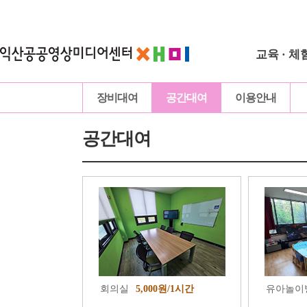
교육 · 체
장비대여
공간대여
이용안내
공간대여
회의실
5,000원/1시간
유아놀이