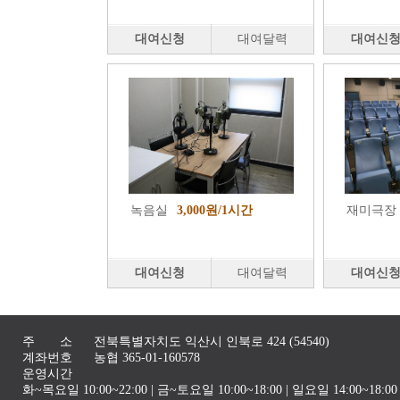
대여신청
대여달력
대여신
녹음실
3,000원/1시간
재미극장
대여신청
대여달력
대여신
주 소
전북특별자치도 익산시 인북로 424 (54540)
계좌번호
농협 365-01-160578
운영시간
화~목요일 10:00~22:00 | 금~토요일 10:00~18:00 | 일요일 14:00~1