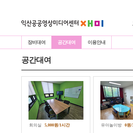
장비대여
공간대여
이용안내
공간대여
회의실
5,000원/1시간
유아놀이방
0원