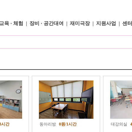
교육 · 체험
장비 · 공간대여
재미극장
지원사업
센
/3시간
동아리방
0원/1시간
대강의실