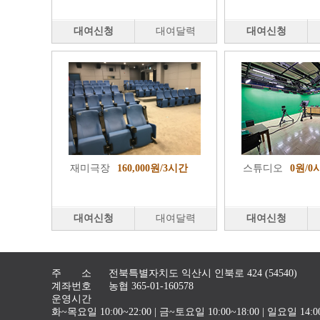
대여신청
대여달력
대여신청
재미극장
160,000원/3시간
스튜디오
0원/0
대여신청
대여달력
대여신청
주 소
전북특별자치도 익산시 인북로 424 (54540)
계좌번호
농협 365-01-160578
운영시간
화~목요일 10:00~22:00 | 금~토요일 10:00~18:00 | 일요일 1