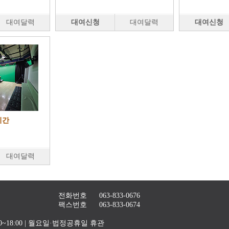
대여달력
대여신청
대여달력
대여신청
시간
대여달력
전화번호
063-833-0676
팩스번호
063-833-0674
4:00~18:00 | 월요일·법정공휴일 휴관