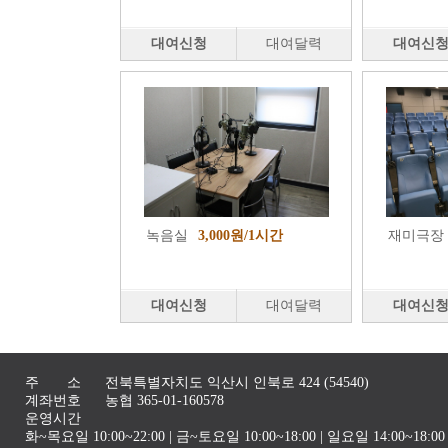
대여신청
대여달력
대여신
녹음실
3,000원/1시간
재미극장
대여신청
대여달력
대여신
주 소
전북특별자치도 익산시 인북로 424 (54540)
계좌번호
농협 365-01-160578
운영시간
화~목요일 10:00~22:00 | 금~토요일 10:00~18:00 | 일요일 14:00~1