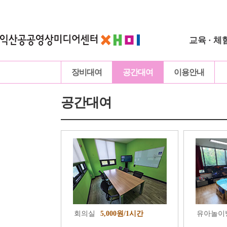
교육 · 체
장비대여
공간대여
이용안내
공간대여
회의실
5,000원/1시간
유아놀이