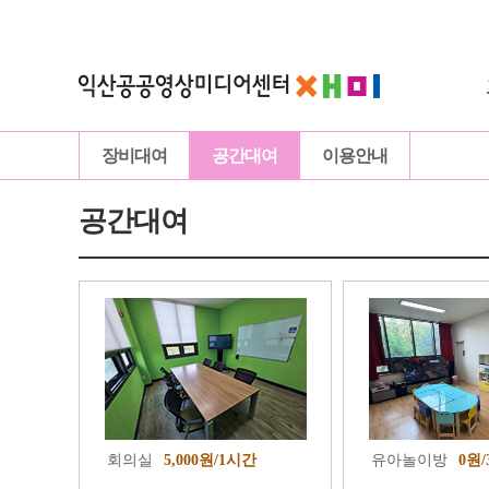
장비대여
공간대여
이용안내
공간대여
회의실
5,000원/1시간
유아놀이방
0원