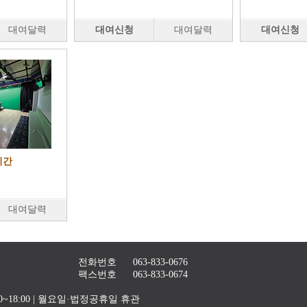
대여달력
대여신청
대여달력
대여신청
시간
대여달력
전화번호
063-833-0676
팩스번호
063-833-0674
4:00~18:00 | 월요일·법정공휴일 휴관