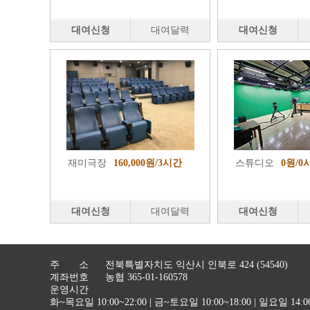
대여신청
대여달력
대여신청
재미극장
160,000원/3시간
스튜디오
0원/0
대여신청
대여달력
대여신청
주 소
전북특별자치도 익산시 인북로 424 (54540)
계좌번호
농협 365-01-160578
운영시간
화~목요일 10:00~22:00 | 금~토요일 10:00~18:00 | 일요일 1