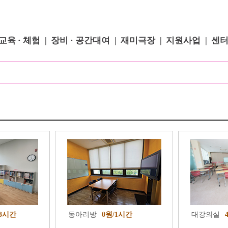
교육 · 체험
장비 · 공간대여
재미극장
지원사업
센
/3시간
동아리방
0원/1시간
대강의실