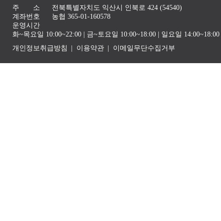
주 소
전북특별자치도 익산시 인북로 424 (54540)
계좌번호
농협 365-01-160578
운영시간
화~목요일 10:00~22:00 | 금~토요일 10:00~18:00 | 일요일 14:00~1
개인정보취급방침
이용약관
이메일무단수집거부