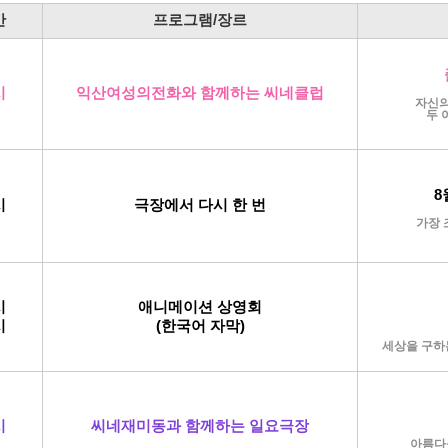
간
프로그램/장르
시
익산여성의전화와 함께하는
씨네클럽
자신의
두 
8
시
극장에서 다시 한 번
가장 
시
애니메이션 상영회
시
(한국어 자막)
세상을 구하
시
씨네재미동과 함께하는 일요극장
아름다