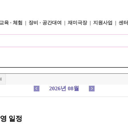
교육 · 체험
장비 · 공간대여
재미극장
지원사업
센
내
2026년 08월
상영 일정