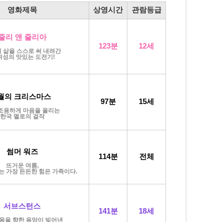
영화제목
상영시간
관람등급
줄리 앤 줄리아
123분
12세
 삶을 스스로 써 내려간
여성의 맛있는 도전기!
월의 크리스마스
97분
15세
조용하게 마음을 울리는
한국 멜로의 걸작
썸머 워즈
114
분
전체
뜨거운 여름,
는 가장 든든한 힘은 가족이다.
서브스턴스
141분
18세
움을 향한 욕망이 빚어낸