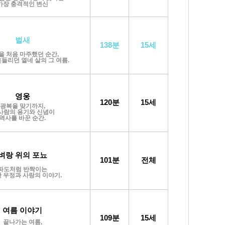
가장 충격적인 변신
벌새
138분
15세
을 처음 마주했던 순간,
들리던 열네 살의 그 여름.
영웅
120분
15세
광복을 맞기까지,
사람의 용기와 신념이
역사를 바꾼 순간.
벼랑 위의 포뇨
101분
전체
파도처럼 반짝이는
 우정과 사랑의 이야기.
여름 이야기
109분
15세
끝나가는 여름,