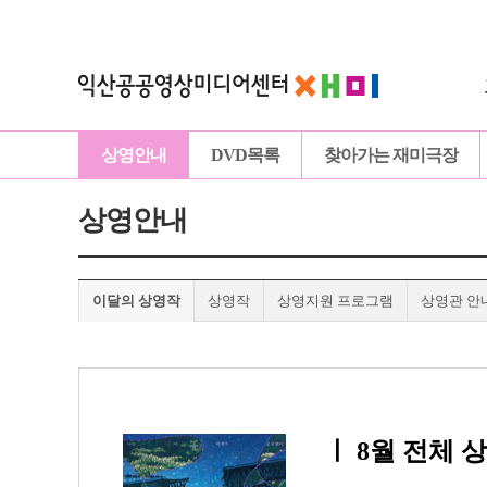
상영안내
DVD목록
찾아가는 재미극장
상영안내
이달의 상영작
상영작
상영지원 프로그램
상영관 안
ㅣ
8월 전체 