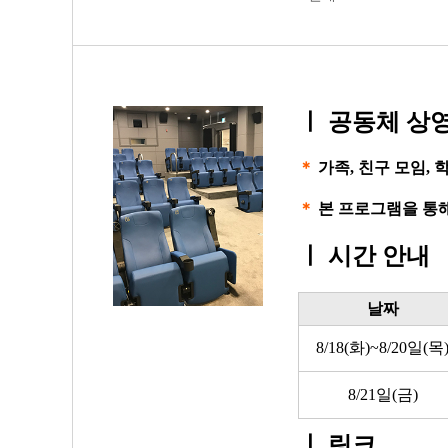
ㅣ
공동체 상영
＊
가족, 친구 모임,
＊
본 프로그램을 통해
ㅣ
시간 안내
날짜
8/18(화)~8/20일(목
8/21일(금)
ㅣ
링크