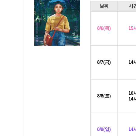
날
짜
시
8/6
(목
)
15
8/7(금)
14
10
8/8
(토)
14
8/9
(일)
14