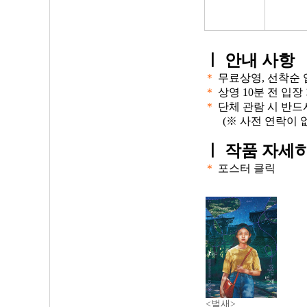
ㅣ
안내 사항
＊
무료상영, 선착순 
＊
상영 10분 전 입장
＊
단체 관람 시 반드
(※ 사전 연락이 
ㅣ
작품 자세히
＊
포스터 클릭
<벌새>