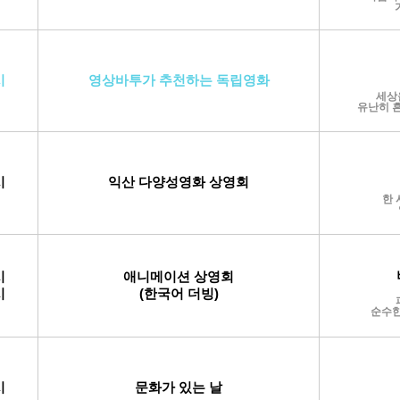
시
영상바투가 추천하는 독립영화
세상
유난히 흔
시
익산 다양성영화 상영회
한 
시
애니메이션 상영회
시
(한국어
더빙)
순수한
시
문화
가 있는 날