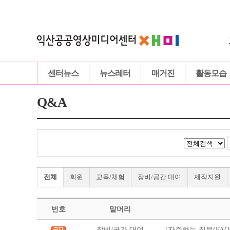
센터뉴스
뉴스레터
매거진
활동모습
Q&A
전체
회원
교육/체험
장비/공간 대여
제작지원
번호
말머리
장비/공간 대여
[자주하는 질문(FAQ