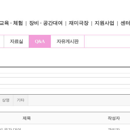
교육 · 체험
장비 · 공간대여
재미극장
지원사업
센
자료실
Q&A
자유게시판
상영
기타
제목
작성자
)] 공간 대여
관리자