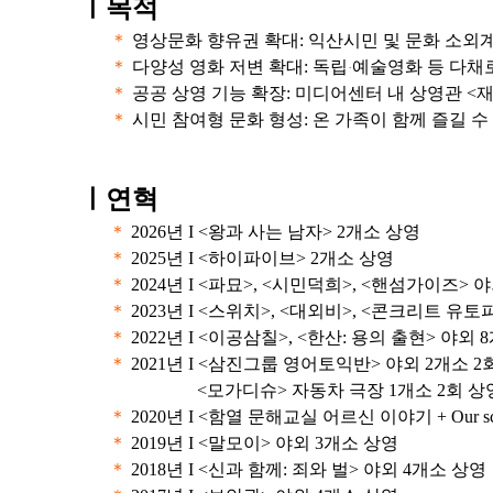
ㅣ
목적
＊
영상문화 향유권 확대: 익산시민 및 문화 소외
＊
다양성 영화 저변 확대: 독립
예술영화 등 다채
·
＊
공공 상영 기능 확장: 미디어센터 내 상영관 <
＊
시민 참여형 문화 형성: 온 가족이 함께 즐길 
ㅣ연혁
＊
2026년 I <왕과 사는 남자> 2개소 상영
＊
2025년 I <하이파이브> 2개소 상영
＊
2024년 I <파묘>, <시민덕희>, <핸섬가이즈> 
＊
2023년 I <스위치>, <대외비>, <콘크리트 유토
＊
2022년 I <이공삼칠>, <한산: 용의 출현> 야외 
＊
2021년 I <삼진그룹 영어토익반> 야외 2개소 2
<모가디슈> 자동차 극장 1개소 2회 상
＊
2020년 I <함열 문해교실 어르신 이야기 + Our 
＊
2019년 I <말모이> 야외 3개소 상영
＊
2018년 I <신과 함께: 죄와 벌> 야외 4개소 상영