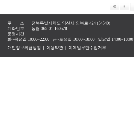
주 소
전북특별자치도 익산시 인북로 424 (54540)
계좌번호
농협 365-01-160578
운영시간
화~목요일 10:00~22:00 | 금~토요일 10:00~18:00 | 일요일 14:00~1
개인정보취급방침
이용약관
이메일무단수집거부