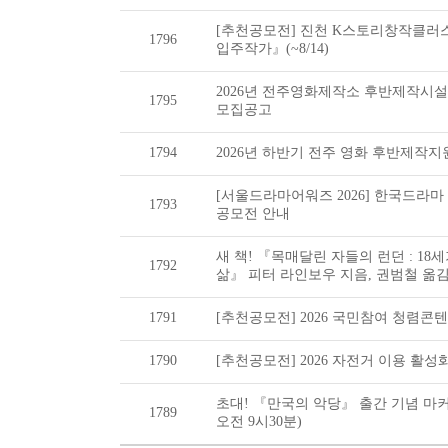
[추천공모전] 진천 K스토리창작클러
1796
입주작가』(~8/14)
2026년 전주영화제작소 후반제작시
1795
모집공고
1794
2026년 하반기 전주 영화 후반제작
[서울드라마어워즈 2026] 한국드라마
1793
공모전 안내
새 책! 『목매달린 자들의 런던 : 1
1792
삶』 피터 라인보우 지음, 권범철 옮
1791
[추천공모전] 2026 국민참여 청렴콘텐츠
1790
[추천공모전] 2026 자전거 이용 활성화
초대! 『만국의 악당』 출간 기념 마커
1789
오전 9시30분)