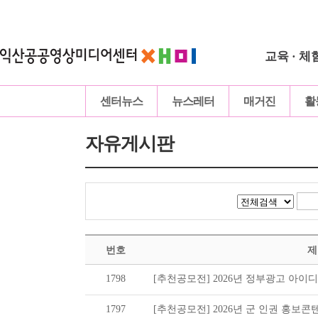
교육 · 체
센터뉴스
뉴스레터
매거진
활
자유게시판
번호
제
1798
[추천공모전] 2026년 정부광고 아이디어
1797
[추천공모전] 2026년 군 인권 홍보콘텐