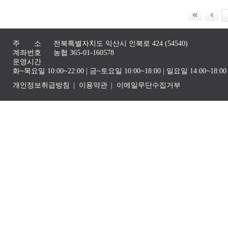
주 소
전북특별자치도 익산시 인북로 424 (54540)
계좌번호
농협 365-01-160578
운영시간
화~목요일 10:00~22:00 | 금~토요일 10:00~18:00 | 일요일 14:00~1
개인정보취급방침
이용약관
이메일무단수집거부